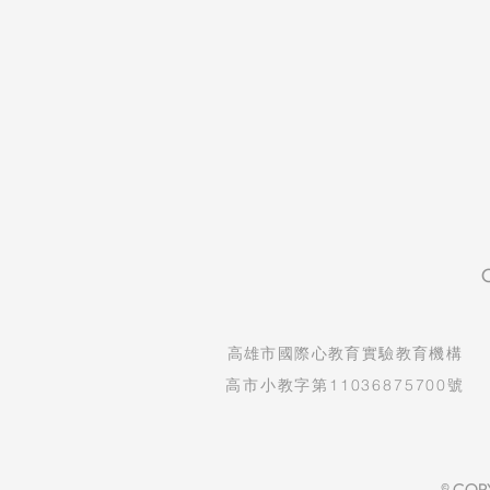
​高雄市國際心教育實驗教育機構
高市小教字第11036875700號