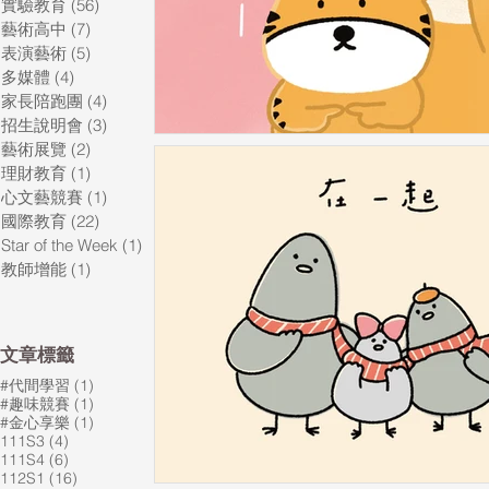
實驗教育
(56)
56 篇文章
藝術高中
(7)
7 篇文章
表演藝術
(5)
5 篇文章
多媒體
(4)
4 篇文章
家長陪跑團
(4)
4 篇文章
招生說明會
(3)
3 篇文章
藝術展覽
(2)
2 篇文章
理財教育
(1)
1 篇文章
心文藝競賽
(1)
1 篇文章
國際教育
(22)
22 篇文章
Star of the Week
(1)
1 篇文章
教師增能
(1)
1 篇文章
​文章標籤
1 篇文章
#代間學習
(1)
1 篇文章
#趣味競賽
(1)
1 篇文章
#金心享樂
(1)
4 篇文章
111S3
(4)
6 篇文章
111S4
(6)
16 篇文章
112S1
(16)