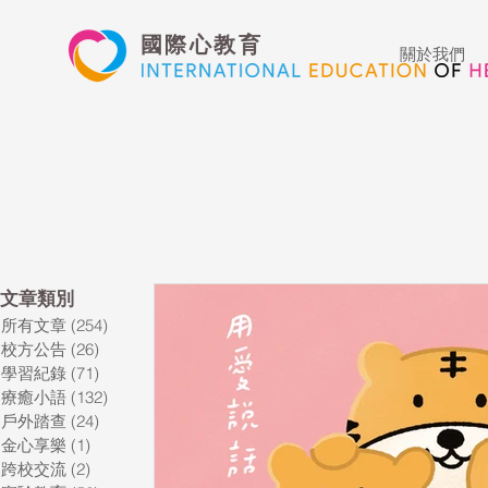
國際心教育
關於我們
所有文章
校方公告
學習紀錄
療
​文章類別
所有文章
(254)
254 篇文章
藝術高中
表演藝術
多媒體
校方公告
(26)
26 篇文章
學習紀錄
(71)
71 篇文章
療癒小語
(132)
132 篇文章
心文藝競賽
國際教育
Star of t
戶外踏查
(24)
24 篇文章
金心享樂
(1)
1 篇文章
跨校交流
(2)
2 篇文章